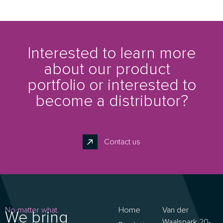
Interested to learn more
about our product
portfolio or interested to
become a distributor?
Contact us
No matter what.
Home
Van der
We bring
Waalspark 20-