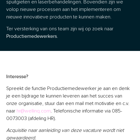
spuitgieten en laserbehandelingen. Bovendien zijn we
volop nieuwe processen aan het implementeren om
nieuwe innovatieve producten te kunnen maken.
Ter versterking van ons team zijn wij op zoek naar
Productiemedewerkers.
Interesse?
Spreekt de functie Productiemedewerker je aan en denk
je een bijdrage te kunnen leveren aan het succes van
onze organisatie, stuur dan een mail met motivatie en c.v.
naar
hr@wellinq.com
. Telefonische informatie via 085-
0073003 (afdeling HR).
Acquisitie naar aanleiding van deze vacature wordt niet
gewaardeerd.